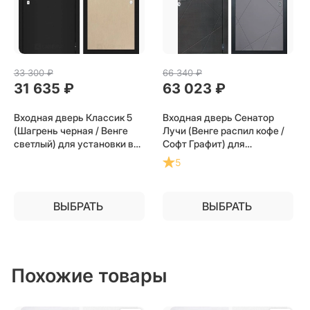
33 300
 ₽
66 340
 ₽
31 635
 ₽
63 023
 ₽
Входная дверь Классик 5
Входная дверь Сенатор
(Шагрень черная / Венге
Лучи (Венге распил кофе /
светлый) для установки в
Софт Графит) для
квартиру
установки в квартиру
5
ВЫБРАТЬ
ВЫБРАТЬ
Похожие товары