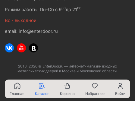
00
00
Режим работы: Пн-Сб с 9
до 21
Вс - выходной
email: info@enterdoor.ru
2013-2026 © EnterDoor.ru — интернет-магазин входных
металлических дверей в Москве и Московской области.
Главная
Каталог
Корзина
Избранное
Войти
Ваш город - Москва,
угадали?
ДА
НЕТ