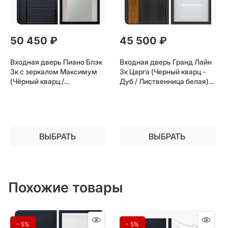
50 450
 ₽
45 500
 ₽
Входная дверь Пиано Блэк
Входная дверь Гранд Лайн
3к с зеркалом Максимум
3к Царга (Черный кварц -
(Чёрный кварц /
Дуб / Лиственница белая)
Лиственница беж) для
для установки в квартиру
установки в квартиру
ВЫБРАТЬ
ВЫБРАТЬ
Похожие товары
- 5%
- 5%