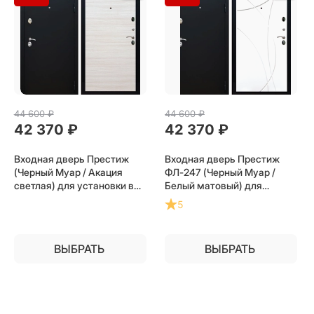
44 600
 ₽
44 600
 ₽
42 370
 ₽
42 370
 ₽
Входная дверь Престиж
Входная дверь Престиж
(Черный Муар / Акация
ФЛ-247 (Черный Муар /
светлая) для установки в
Белый матовый) для
квартиру
установки в квартиру
5
ВЫБРАТЬ
ВЫБРАТЬ