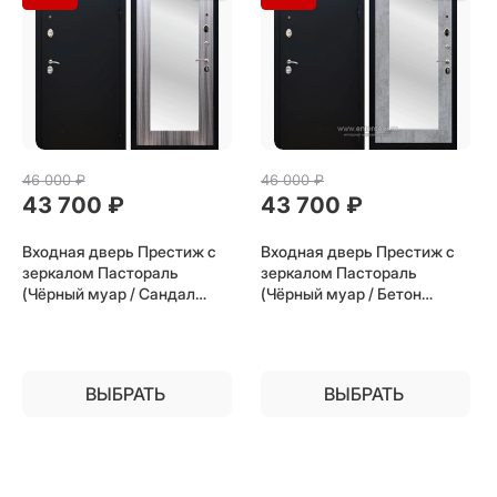
46 000
 ₽
46 000
 ₽
43 700
 ₽
43 700
 ₽
Входная дверь Престиж с
Входная дверь Престиж с
зеркалом Пастораль
зеркалом Пастораль
(Чёрный муар / Сандал
(Чёрный муар / Бетон
серый) для установки в
тёмный) для установки в
квартиру
квартиру
ВЫБРАТЬ
ВЫБРАТЬ