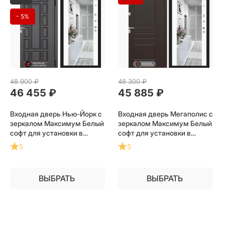
- 5%
48 900
 ₽
48 300
 ₽
46 455
 ₽
45 885
 ₽
Входная дверь Нью-Йорк с
Входная дверь Мегаполис с
зеркалом Максимум Белый
зеркалом Максимум Белый
софт для установки в
софт для установки в
квартиру
квартиру
5
5
ВЫБРАТЬ
ВЫБРАТЬ