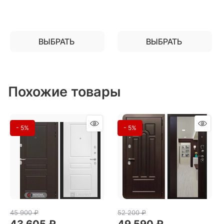
ВЫБРАТЬ
ВЫБРАТЬ
Похожие товары
- 5%
- 5%
45 900
 ₽
52 200
 ₽
43 605
 ₽
49 590
 ₽