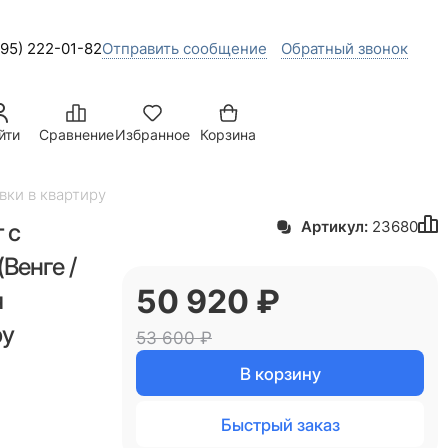
495) 222-01-82
Отправить сообщение
Обратный звонок
йти
Сравнение
Избранное
Корзина
вки в квартиру
 с
Артикул:
23680
Венге /
50 920
 ₽
я
ру
53 600
 ₽
В корзину
Быстрый заказ