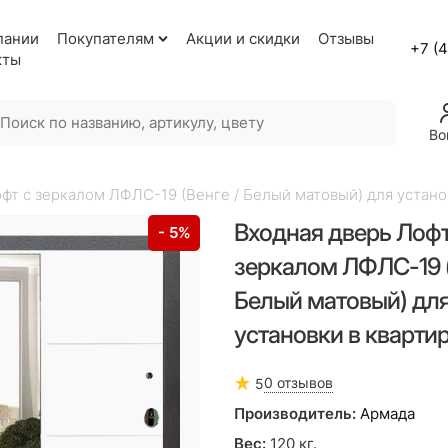
пании
Покупателям
Акции и скидки
Отзывы
+7 (
кты
Во
фт с зеркалом ЛФЛС-19 (Венге / Белый матовый) для устано
Входная дверь Лофт
- 5%
зеркалом ЛФЛС-19 (
Белый матовый) дл
установки в кварти
0 отзывов
5
Производитель:
Армада
Вес:
120
кг.