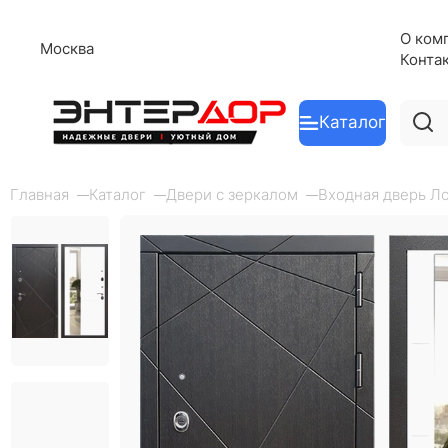
О ком
Москва
Конта
Каталог
Главная
Каталог
Двери с зеркалом
Входная дверь Ло