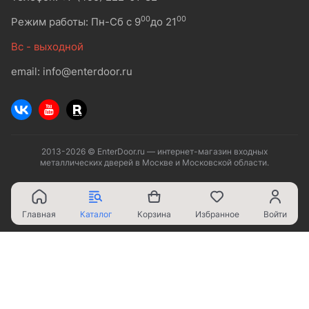
00
00
Режим работы: Пн-Сб с 9
до 21
Вс - выходной
email: info@enterdoor.ru
2013-2026 © EnterDoor.ru — интернет-магазин входных
металлических дверей в Москве и Московской области.
Главная
Каталог
Корзина
Избранное
Войти
Ваш город - Москва,
угадали?
ДА
НЕТ