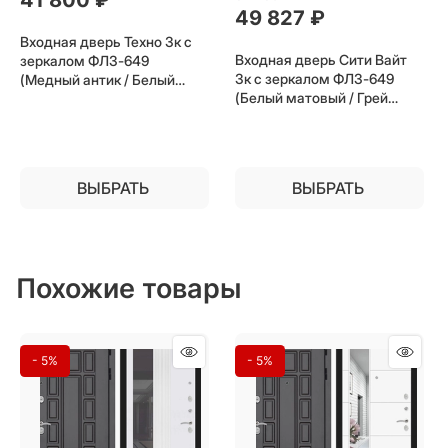
49 827
 ₽
Входная дверь Техно 3к с
Входная дверь Сити Вайт
зеркалом ФЛЗ-649
3к с зеркалом ФЛЗ-649
(Медный антик / Белый
(Белый матовый / Грей
софт) для установки в
Софт) для установки в
квартиру
квартиру
ВЫБРАТЬ
ВЫБРАТЬ
Похожие товары
- 5%
- 5%