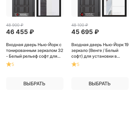
48 900
 ₽
48 100
 ₽
46 455
 ₽
45 695
 ₽
Входная дверь Нью-Йорк с
Входная дверь Нью-Йорк 19
тонированным зеркалом 32
зеркало (Венге / Белый
- Белый рельеф софт для
софт) для установки в
установки в квартиру
квартиру
5
5
ВЫБРАТЬ
ВЫБРАТЬ