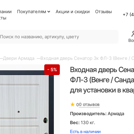
пании
Покупателям
Акции и скидки
Отзывы
+7 (
кты
Во
Двери Армада
Входная дверь Сенатор 3к ФЛ-3 (Венге / 
Входная дверь Сена
- 5%
ФЛ-3 (Венге / Санд
для установки в кв
0 отзывов
0
Производитель:
Армада
Вес:
130
кг.
Есть в наличии