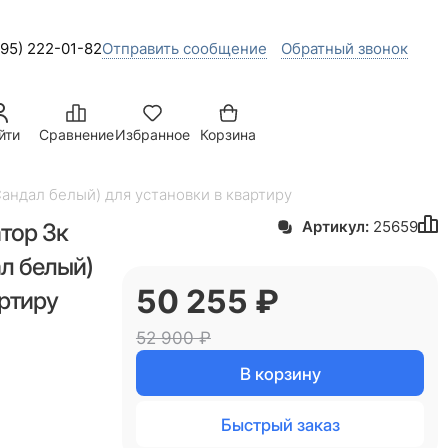
495) 222-01-82
Отправить сообщение
Обратный звонок
йти
Сравнение
Избранное
Корзина
Сандал белый) для установки в квартиру
тор 3к
Артикул:
25659
ал белый)
50 255
 ₽
артиру
52 900
 ₽
В корзину
Быстрый заказ