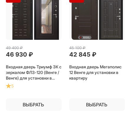
49 400
 ₽
45 100
 ₽
46 930
 ₽
42 845
 ₽
Входная дверь Триумф 3К с
Входная дверь Мегаполис
зеркалом ФЛЗ-120 (Венге /
12 Венге для установки в
Венге) для установки в
квартиру
квартиру
5
ВЫБРАТЬ
ВЫБРАТЬ