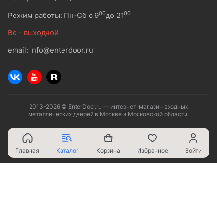
00
00
Режим работы: Пн-Сб с 9
до 21
Вс - выходной
email: info@enterdoor.ru
2013-2026 © EnterDoor.ru — интернет-магазин входных
металлических дверей в Москве и Московской области.
Главная
Каталог
Корзина
Избранное
Войти
Ваш город - Москва,
угадали?
ДА
НЕТ