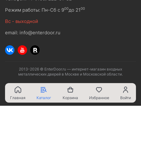
00
00
Режим работы: Пн-Сб с 9
до 21
Вс - выходной
email: info@enterdoor.ru
2013-2026 © EnterDoor.ru — интернет-магазин входных
металлических дверей в Москве и Московской области.
Главная
Каталог
Корзина
Избранное
Войти
Ваш город - Москва,
угадали?
ДА
НЕТ