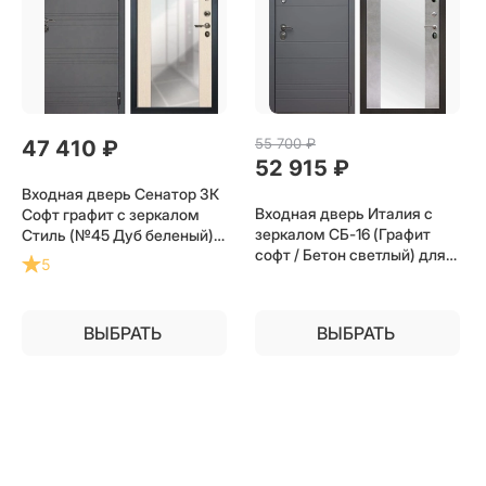
55 700
 ₽
47 410
 ₽
52 915
 ₽
Входная дверь Сенатор 3К
Входная дверь Италия с
Софт графит с зеркалом
зеркалом СБ-16 (Графит
Стиль (№45 Дуб беленый)
софт / Бетон светлый) для
для установки в квартиру
5
установки в квартиру
ВЫБРАТЬ
ВЫБРАТЬ