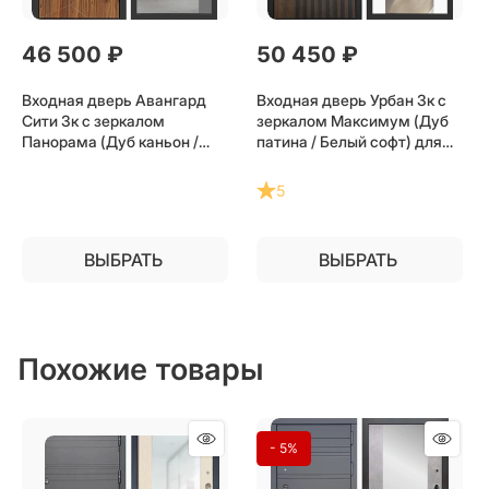
46 500
 ₽
50 450
 ₽
Входная дверь Авангард
Входная дверь Урбан 3к с
Сити 3к с зеркалом
зеркалом Максимум (Дуб
Панорама (Дуб каньон /
патина / Белый софт) для
Грей софт) для установки в
установки в квартиру
квартиру
5
ВЫБРАТЬ
ВЫБРАТЬ
Похожие товары
- 5%