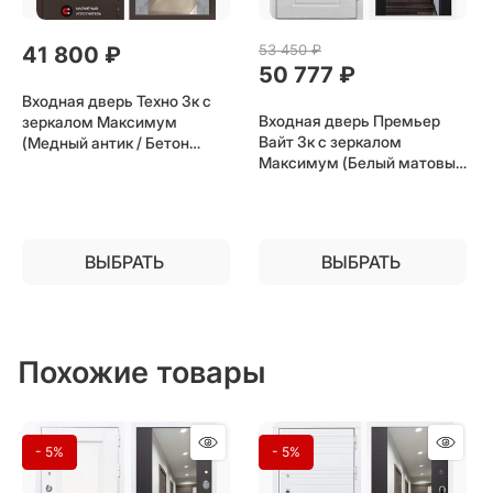
53 450
 ₽
41 800
 ₽
50 777
 ₽
Входная дверь Техно 3к с
Входная дверь Премьер
зеркалом Максимум
Вайт 3к с зеркалом
(Медный антик / Бетон
Максимум (Белый матовый
темный) для установки в
/ Черный кварц) для
квартиру
установки в квартиру
ВЫБРАТЬ
ВЫБРАТЬ
Похожие товары
- 5%
- 5%