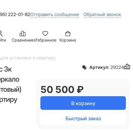
495) 222-01-82
Отправить сообщение
Обратный звонок
йти
Сравнение
Избранное
Корзина
для установки в квартиру
с 3к
Артикул:
29224
еркало
50 500
 ₽
товый)
артиру
В корзину
Быстрый заказ