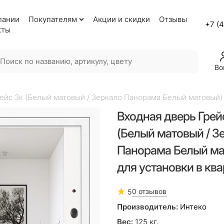
пании
Покупателям
Акции и скидки
Отзывы
+7 (
кты
Во
ейс 3к (Белый матовый / Зеркало Панорама Белый матовый) 
Входная дверь Грей
(Белый матовый / З
Панорама Белый ма
для установки в кв
0 отзывов
5
Производитель:
Интеко
Вес:
125
кг.