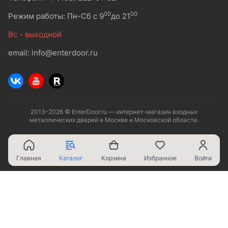
00
00
Режим работы: Пн-Сб с 9
до 21
Вс - выходной
email: info@enterdoor.ru
2013-2026 © EnterDoor.ru — интернет-магазин входных
металлических дверей в Москве и Московской области.
Главная
Каталог
Корзина
Избранное
Войти
Ваш город - Москва,
угадали?
ДА
НЕТ