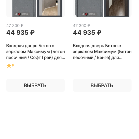
47 300
 ₽
47 300
 ₽
44 935
 ₽
44 935
 ₽
Входная дверь Бетон с
Входная дверь Бетон с
зеркалом Максимум (Бетон
зеркалом Максимум (Бетон
песочный / Софт Грей) для
песочный / Венге) для
установки в квартиру
установки в квартиру
5
ВЫБРАТЬ
ВЫБРАТЬ