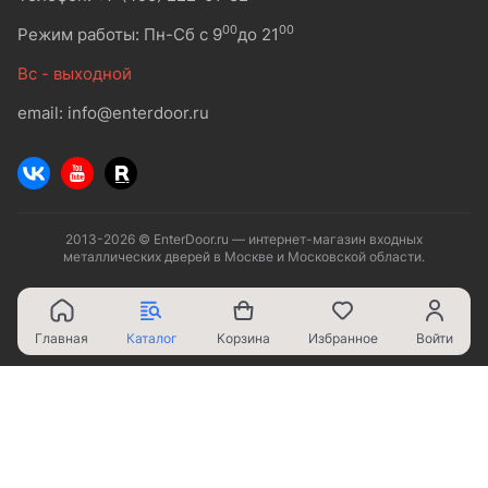
00
00
Режим работы: Пн-Сб с 9
до 21
Вс - выходной
email: info@enterdoor.ru
2013-2026 © EnterDoor.ru — интернет-магазин входных
металлических дверей в Москве и Московской области.
Главная
Каталог
Корзина
Избранное
Войти
Ваш город - Москва,
угадали?
ДА
НЕТ