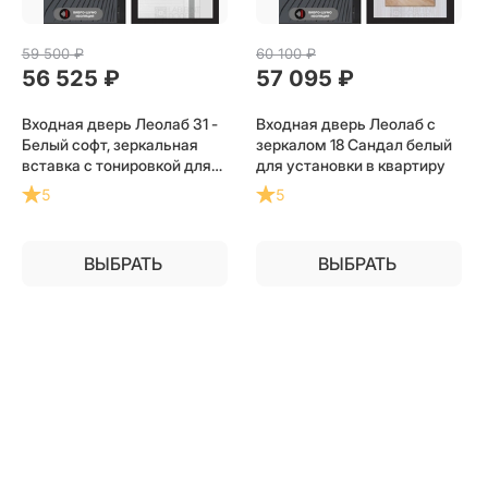
59 500
 ₽
60 100
 ₽
56 525
 ₽
57 095
 ₽
Входная дверь Леолаб 31 -
Входная дверь Леолаб с
Белый софт, зеркальная
зеркалом 18 Сандал белый
вставка с тонировкой для
для установки в квартиру
установки в квартиру
5
5
ВЫБРАТЬ
ВЫБРАТЬ