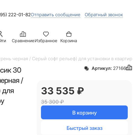
495) 222-01-82
Отправить сообщение
Обратный звонок
йти
Сравнение
Избранное
Корзина
рень черная / Серый софт рельеф) для установки в квартиру
сик 30
Артикул:
27166
ерная /
33 535
 ₽
 для
ру
35 300
 ₽
В корзину
Быстрый заказ