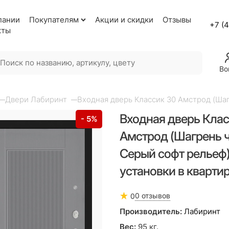
пании
Покупателям
Акции и скидки
Отзывы
+7 (
кты
Во
Двери Лабиринт
Входная дверь Классик 30 Амстрод (Шаг
Входная дверь Клас
- 5%
Амстрод (Шагрень ч
Серый софт рельеф)
установки в кварти
0 отзывов
0
Производитель:
Лабиринт
Вес:
95
кг.