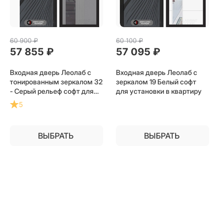
60 900
 ₽
60 100
 ₽
57 855
 ₽
57 095
 ₽
Входная дверь Леолаб с
Входная дверь Леолаб с
тонированным зеркалом 32
зеркалом 19 Белый софт
- Серый рельеф софт для
для установки в квартиру
установки в квартиру
5
ВЫБРАТЬ
ВЫБРАТЬ