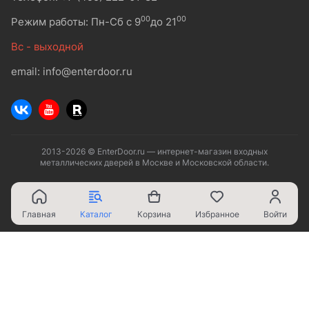
00
00
Режим работы: Пн-Сб с 9
до 21
Вс - выходной
email: info@enterdoor.ru
2013-2026 © EnterDoor.ru — интернет-магазин входных
металлических дверей в Москве и Московской области.
Главная
Каталог
Корзина
Избранное
Войти
Ваш город - Москва,
угадали?
ДА
НЕТ