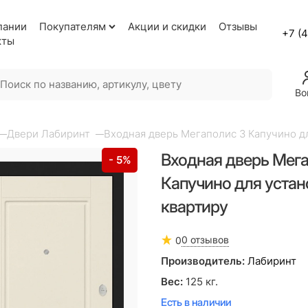
пании
Покупателям
Акции и скидки
Отзывы
+7 (
кты
Во
Двери Лабиринт
Входная дверь Мегаполис 3 Капучино дл
Входная дверь Мег
- 5%
Капучино для устан
квартиру
0 отзывов
0
Производитель:
Лабиринт
Вес:
125
кг.
Есть в наличии