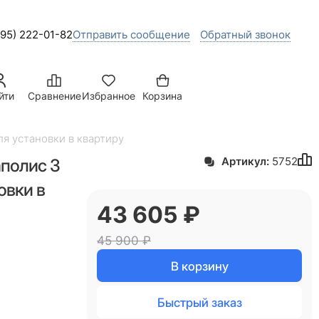
495) 222-01-82
Отправить сообщение
Обратный звонок
йти
Сравнение
Избранное
Корзина
я установки в квартиру
аполис 3
Артикул:
5752
овки в
43 605
 ₽
45 900
 ₽
В корзину
Быстрый заказ