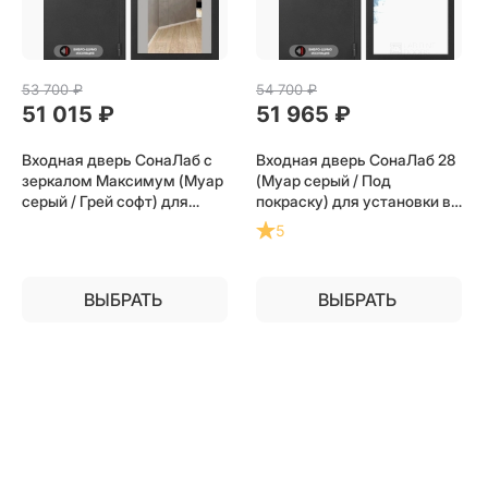
53 700
 ₽
54 700
 ₽
51 015
 ₽
51 965
 ₽
Входная дверь СонаЛаб с
Входная дверь СонаЛаб 28
зеркалом Максимум (Муар
(Муар серый / Под
серый / Грей софт) для
покраску) для установки в
установки в квартиру
квартиру
5
ВЫБРАТЬ
ВЫБРАТЬ