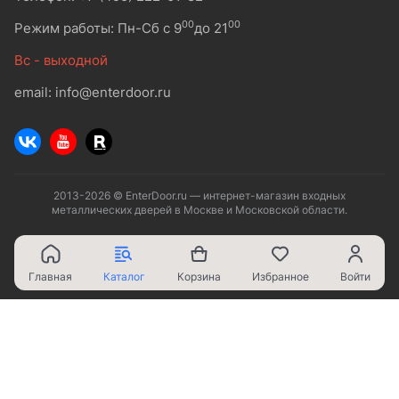
00
00
Режим работы: Пн-Сб с 9
до 21
Вс - выходной
email: info@enterdoor.ru
2013-2026 © EnterDoor.ru — интернет-магазин входных
металлических дверей в Москве и Московской области.
Главная
Каталог
Корзина
Избранное
Войти
Ваш город - Москва,
угадали?
ДА
НЕТ