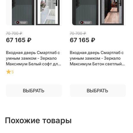
70 700
 ₽
70 700
 ₽
67 165
 ₽
67 165
 ₽
Входная дверь Смартлаб с
Входная дверь Смартлаб с
умным замком - Зеркало
умным замком - Зеркало
Максимум Белый софт для
Максимум Бетон светлый
установки в квартиру
для установки в квартиру
5
ВЫБРАТЬ
ВЫБРАТЬ
Похожие товары