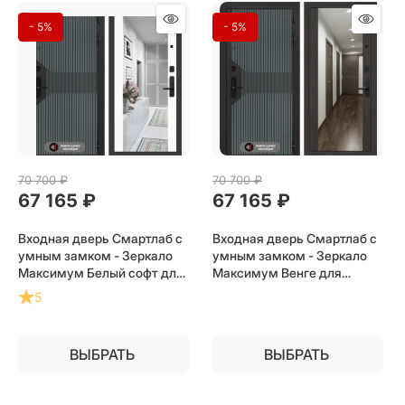
- 5%
- 5%
70 700
 ₽
70 700
 ₽
67 165
 ₽
67 165
 ₽
Входная дверь Смартлаб с
Входная дверь Смартлаб с
умным замком - Зеркало
умным замком - Зеркало
Максимум Белый софт для
Максимум Венге для
установки в квартиру
установки в квартиру
5
ВЫБРАТЬ
ВЫБРАТЬ