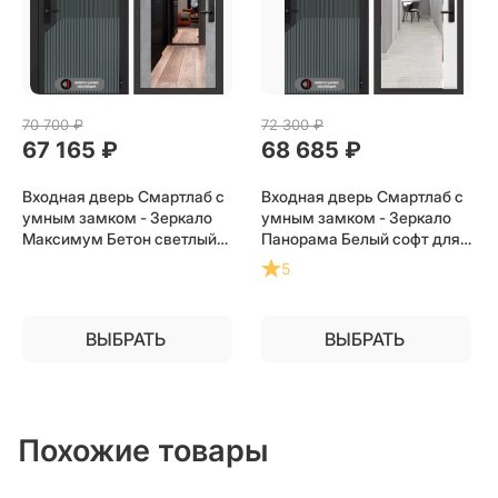
70 700
 ₽
72 300
 ₽
67 165
 ₽
68 685
 ₽
Входная дверь Смартлаб с
Входная дверь Смартлаб с
умным замком - Зеркало
умным замком - Зеркало
Максимум Бетон светлый
Панорама Белый софт для
для установки в квартиру
установки в квартиру
5
ВЫБРАТЬ
ВЫБРАТЬ
Похожие товары