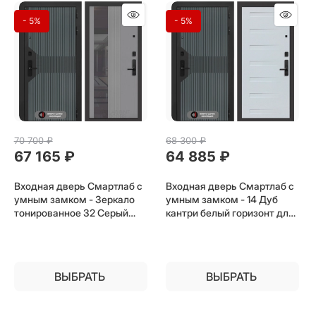
- 5%
- 5%
70 700
 ₽
68 300
 ₽
67 165
 ₽
64 885
 ₽
Входная дверь Смартлаб с
Входная дверь Смартлаб с
умным замком - Зеркало
умным замком - 14 Дуб
тонированное 32 Серый
кантри белый горизонт для
рельеф софт для установки
установки в квартиру
в квартиру
ВЫБРАТЬ
ВЫБРАТЬ