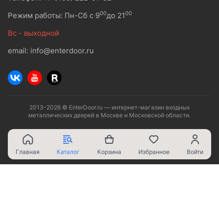
00
00
Режим работы: Пн-Сб с 9
до 21
Вс - выходной
email: info@enterdoor.ru
2013-2026 © EnterDoor.ru — интернет-магазин входных
металлических дверей в Москве и Московской области.
Главная
Каталог
Корзина
Избранное
Войти
Ваш город - Москва,
угадали?
ДА
НЕТ