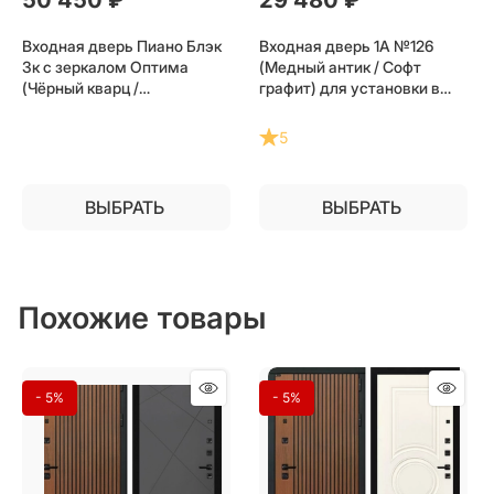
Входная дверь Пиано Блэк
Входная дверь 1А №126
3к с зеркалом Оптима
(Медный антик / Софт
(Чёрный кварц /
графит) для установки в
Лиственница беж) для
квартиру
установки в квартиру
5
ВЫБРАТЬ
ВЫБРАТЬ
Похожие товары
- 5%
- 5%