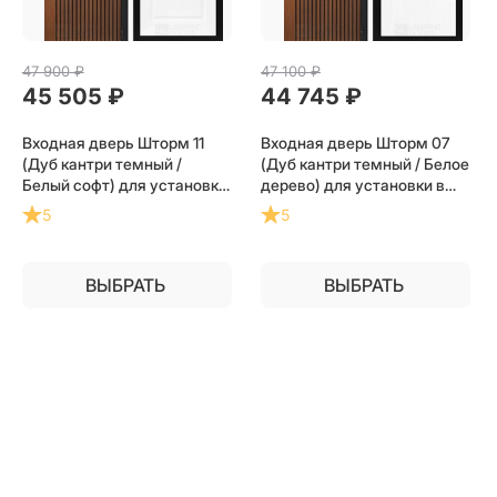
47 900
 ₽
47 100
 ₽
45 505
 ₽
44 745
 ₽
Входная дверь Шторм 11
Входная дверь Шторм 07
(Дуб кантри темный /
(Дуб кантри темный / Белое
Белый софт) для установки
дерево) для установки в
в квартиру
квартиру
5
5
ВЫБРАТЬ
ВЫБРАТЬ