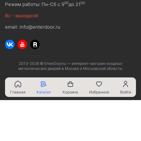
00
00
Режим работы: Пн-Сб с 9
до 21
Вс - выходной
email: info@enterdoor.ru
2013-2026 © EnterDoor.ru — интернет-магазин входных
металлических дверей в Москве и Московской области.
Главная
Каталог
Корзина
Избранное
Войти
Ваш город - Москва,
угадали?
ДА
НЕТ