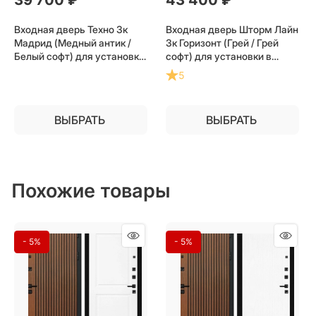
Входная дверь Техно 3к
Входная дверь Шторм Лайн
Мадрид (Медный антик /
3к Горизонт (Грей / Грей
Белый софт) для установки
софт) для установки в
в квартиру
квартиру
5
ВЫБРАТЬ
ВЫБРАТЬ
Похожие товары
- 5%
- 5%