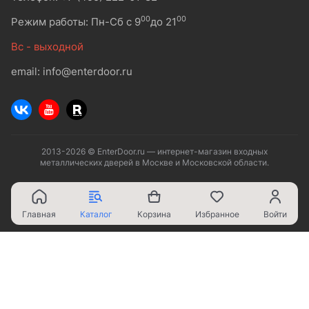
00
00
Режим работы: Пн-Сб с 9
до 21
Вс - выходной
email: info@enterdoor.ru
2013-2026 © EnterDoor.ru — интернет-магазин входных
металлических дверей в Москве и Московской области.
Главная
Каталог
Корзина
Избранное
Войти
Ваш город - Москва,
угадали?
ДА
НЕТ