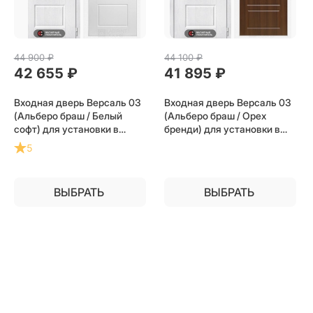
44 900
 ₽
44 100
 ₽
42 655
 ₽
41 895
 ₽
Входная дверь Версаль 03
Входная дверь Версаль 03
(Альберо браш / Белый
(Альберо браш / Орех
софт) для установки в
бренди) для установки в
квартиру
квартиру
5
ВЫБРАТЬ
ВЫБРАТЬ