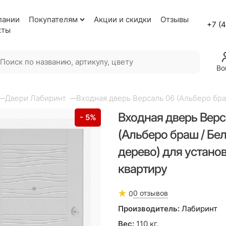
пании
Покупателям
Акции и скидки
Отзывы
+7 (
кты
Во
Двери Лабиринт
Входная дверь Версаль 06 (Альберо бра
Входная дверь Верс
- 5%
(Альберо браш / Бе
дерево) для установ
квартиру
0 отзывов
0
Производитель:
Лабиринт
Вес:
110
кг.