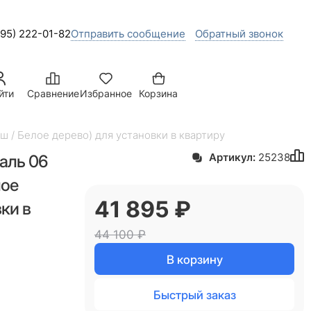
495) 222-01-82
Отправить сообщение
Обратный звонок
йти
Сравнение
Избранное
Корзина
ш / Белое дерево) для установки в квартиру
аль 06
Артикул:
25238
лое
41 895
 ₽
ки в
44 100
 ₽
В корзину
Быстрый заказ