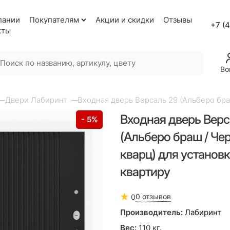
пании
Покупателям
Акции и скидки
Отзывы
+7 (
кты
Во
Двери Лабиринт
Входная дверь Версаль 29 (Альберо бра
Входная дверь Верс
- 5%
(Альберо браш / Че
кварц) для установк
квартиру
0 отзывов
0
Производитель:
Лабиринт
Вес:
110
кг.