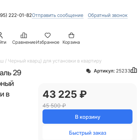
495) 222-01-82
Отправить сообщение
Обратный звонок
йти
Сравнение
Избранное
Корзина
ш / Черный кварц) для установки в квартиру
аль 29
Артикул:
25233
рный
43 225
 ₽
и в
45 500
 ₽
В корзину
Быстрый заказ