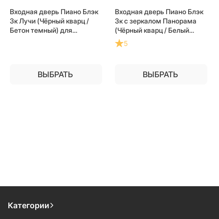
Входная дверь Пиано Блэк
Входная дверь Пиано Блэк
3к Лучи (Чёрный кварц /
3к с зеркалом Панорама
Бетон темный) для
(Чёрный кварц / Белый
установки в квартиру
софт) для установки в
5
квартиру
ВЫБРАТЬ
ВЫБРАТЬ
Категории