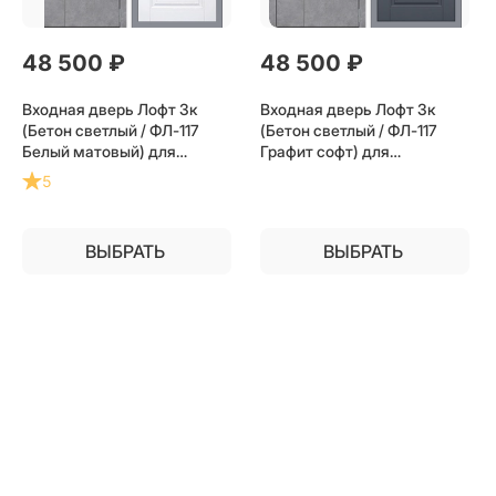
48 500
 ₽
48 500
 ₽
Входная дверь Лофт 3к
Входная дверь Лофт 3к
(Бетон светлый / ФЛ-117
(Бетон светлый / ФЛ-117
Белый матовый) для
Графит софт) для
установки в квартиру
установки в квартиру
5
ВЫБРАТЬ
ВЫБРАТЬ