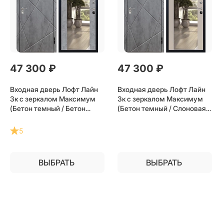
47 300
 ₽
47 300
 ₽
Входная дверь Лофт Лайн
Входная дверь Лофт Лайн
3к с зеркалом Максимум
3к с зеркалом Максимум
(Бетон темный / Бетон
(Бетон темный / Слоновая
темный) для установки в
кость) для установки в
квартиру
квартиру
5
ВЫБРАТЬ
ВЫБРАТЬ