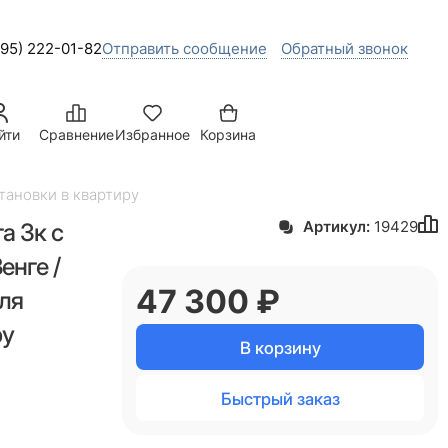
495) 222-01-82
Отправить сообщение
Обратный звонок
йти
Сравнение
Избранное
Корзина
тановки в квартиру
а 3к с
Артикул:
19429
енге /
47 300
 ₽
ля
ру
В корзину
Быстрый заказ