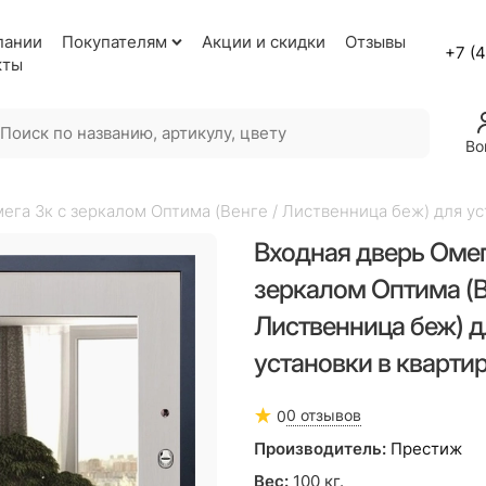
пании
Покупателям
Акции и скидки
Отзывы
+7 (
кты
Во
ега 3к с зеркалом Оптима (Венге / Лиственница беж) для ус
Входная дверь Омег
зеркалом Оптима (В
Лиственница беж) д
установки в кварти
0 отзывов
0
Производитель:
Престиж
Вес:
100
кг.