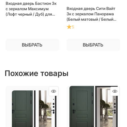
Входная дверь Бастион 3к
Входная дверь Сити Вайт
с зеркалом Максимум
3к с зеркалом Панорама
(Лофт черный / Дуб) для
(Белый матовый / Белый
установки в квартиру
софт) для установки в
5
квартиру
ВЫБРАТЬ
ВЫБРАТЬ
Похожие товары