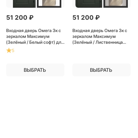
51 200
 ₽
51 200
 ₽
Входная дверь Омега 3к с
Входная дверь Омега 3к с
зеркалом Максимум
зеркалом Максимум
(Зелёный / Белый софт) для
(Зелёный / Лиственница
установки в квартиру
беж) для установки в
5
квартиру
ВЫБРАТЬ
ВЫБРАТЬ