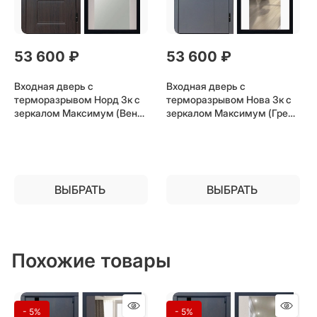
53 600
 ₽
53 600
 ₽
Входная дверь с
Входная дверь с
терморазрывом Норд 3к с
терморазрывом Нова 3к с
зеркалом Максимум (Венге
зеркалом Максимум (Грей /
/ Лиственница беж) для
Белый софт) для частного
частного загородного дома
загородного дома и дачи
и дачи
ВЫБРАТЬ
ВЫБРАТЬ
Похожие товары
- 5%
- 5%