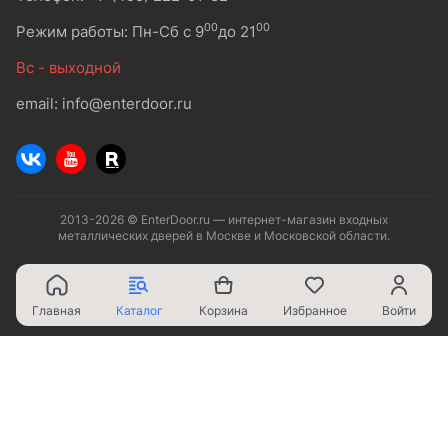
00
00
Режим работы: Пн-Сб с 9
до 21
Вс - выходной
email: info@enterdoor.ru
2013-2026 © EnterDoor.ru — интернет-магазин входных
металлических дверей в Москве и Московской области.
Главная
Каталог
Корзина
Избранное
Войти
Ваш город - Москва,
угадали?
ДА
НЕТ