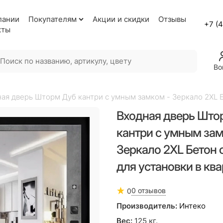
пании
Покупателям
Акции и скидки
Отзывы
+7 (
кты
Во
ая дверь Шторм Дуб кантри с умным замком - Зеркало 2XL Б
Входная дверь Што
кантри с умным зам
Зеркало 2XL Бетон 
для установки в кв
0 отзывов
0
Производитель:
Интеко
Вес:
125
кг.