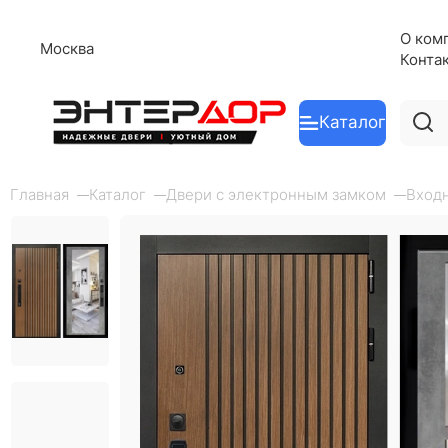
О ком
Москва
Конта
Каталог
Главная
Каталог
Двери с электронным замком
Входн