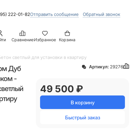
495) 222-01-82
Отправить сообщение
Обратный звонок
йти
Сравнение
Избранное
Корзина
етон светлый для установки в квартиру
рм Дуб
Артикул:
29276
ком -
49 500
 ₽
светлый
артиру
В корзину
Быстрый заказ