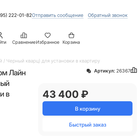
495) 222-01-82
Отправить сообщение
Обратный звонок
йти
Сравнение
Избранное
Корзина
 / Черный кварц) для установки в квартиру
рм Лайн
Артикул:
26367
ный
43 400
 ₽
и в
В корзину
Быстрый заказ