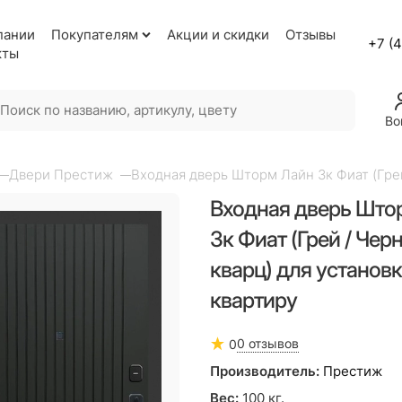
пании
Покупателям
Акции и скидки
Отзывы
+7 (
кты
Во
Двери Престиж
Входная дверь Шторм Лайн 3к Фиат (Грей
Входная дверь Што
3к Фиат (Грей / Чер
кварц) для установк
квартиру
0 отзывов
0
Производитель:
Престиж
Вес:
100
кг.