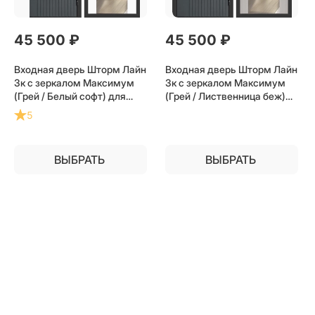
45 500
 ₽
45 500
 ₽
Входная дверь Шторм Лайн
Входная дверь Шторм Лайн
3к с зеркалом Максимум
3к с зеркалом Максимум
(Грей / Белый софт) для
(Грей / Лиственница беж)
установки в квартиру
для установки в квартиру
5
ВЫБРАТЬ
ВЫБРАТЬ