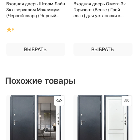
Входная дверь Шторм Лайн
Входная дверь Омега 3к
3к с зеркалом Максимум
Горизонт (Венге / Грей
(Черный кварц / Черный
софт) для установки в
кварц) для установки в
квартиру
квартиру
5
ВЫБРАТЬ
ВЫБРАТЬ
Похожие товары