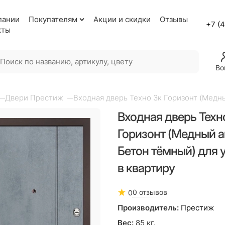
пании
Покупателям
Акции и скидки
Отзывы
+7 (
кты
Во
Двери Престиж
Входная дверь Техно 3к Горизонт (Медны
Входная дверь Техн
Горизонт (Медный а
Бетон тёмный) для 
в квартиру
0 отзывов
0
Производитель:
Престиж
Вес:
85
кг.