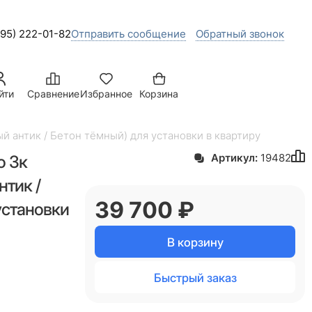
495) 222-01-82
Отправить сообщение
Обратный звонок
йти
Сравнение
Избранное
Корзина
й антик / Бетон тёмный) для установки в квартиру
о 3к
Артикул:
19482
нтик /
39 700
 ₽
установки
В корзину
Быстрый заказ