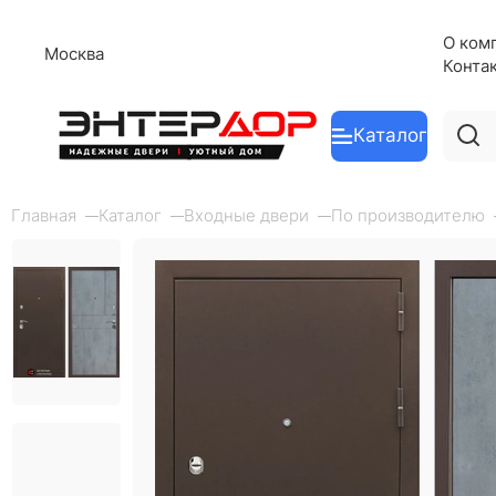
О ком
Москва
Конта
Каталог
Главная
Каталог
Входные двери
По производителю