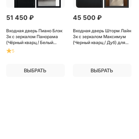
51 450
 ₽
45 500
 ₽
Входная дверь Пиано Блэк
Входная дверь Шторм Лайн
3к с зеркалом Панорама
3к с зеркалом Максимум
(Чёрный кварц / Белый
(Черный кварц / Дуб) для
софт) для установки в
установки в квартиру
5
квартиру
ВЫБРАТЬ
ВЫБРАТЬ