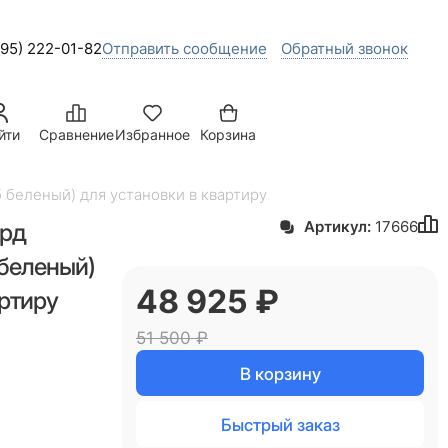
495) 222-01-82
Отправить сообщение
Обратный звонок
йти
Сравнение
Избранное
Корзина
б беленый) для установки в квартиру
орд
Артикул:
17666
 беленый)
48 925
 ₽
артиру
51 500
 ₽
В корзину
Быстрый заказ