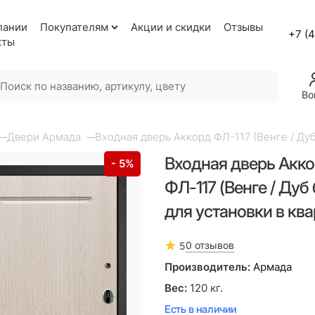
пании
Покупателям
Акции и скидки
Отзывы
+7 (
кты
Во
Двери Армада
Входная дверь Аккорд ФЛ-117 (Венге / Ду
Входная дверь Акк
- 5%
ФЛ-117 (Венге / Дуб
для установки в кв
0 отзывов
5
Производитель:
Армада
Вес:
120
кг.
Есть в наличии