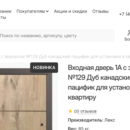
пании
Покупателям
Акции и скидки
Отзывы
+7 (
кты
Во
 с зеркалом №129 Дуб канадский пацифик для установки в к
Входная дверь 1А с
НОВИНКА
№129 Дуб канадски
пацифик для устано
квартиру
0 отзывов
0
Производитель:
Лекс
Вес:
85
кг.