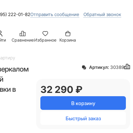
495) 222-01-82
Отправить сообщение
Обратный звонок
йти
Сравнение
Избранное
Корзина
вартиру
 зеркалом
Артикул:
30389
й
32 290
 ₽
вки в
В корзину
Быстрый заказ