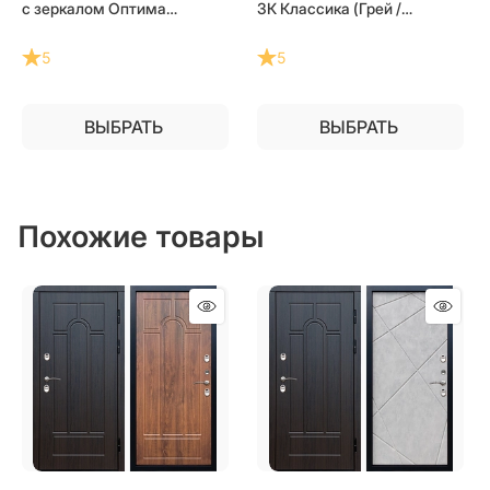
с зеркалом Оптима
3К Классика (Грей /
(Серебро / Лиственница
Лиственница) для частного
беж) для частного
загородного дома и дачи
5
5
загородного дома и дачи
ВЫБРАТЬ
ВЫБРАТЬ
Похожие товары