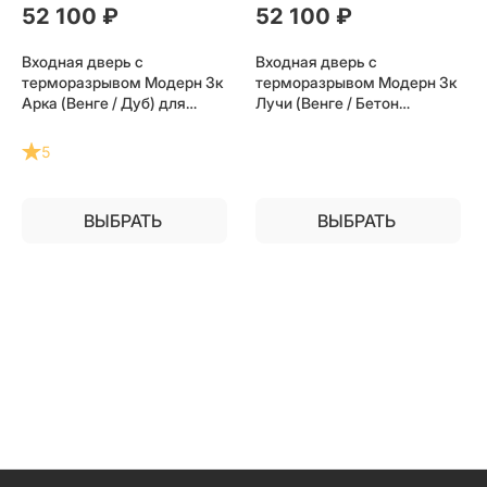
52 100
 ₽
52 100
 ₽
Входная дверь с
Входная дверь с
терморазрывом Модерн 3к
терморазрывом Модерн 3к
Арка (Венге / Дуб) для
Лучи (Венге / Бетон
частного загородного дома
светлый) для частного
и дачи
загородного дома и дачи
5
ВЫБРАТЬ
ВЫБРАТЬ