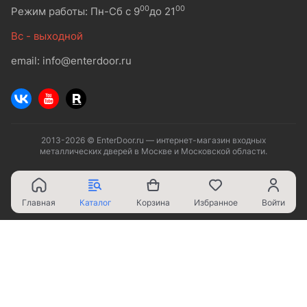
00
00
Режим работы: Пн-Сб с 9
до 21
Вс - выходной
email: info@enterdoor.ru
2013-2026 © EnterDoor.ru — интернет-магазин входных
металлических дверей в Москве и Московской области.
Главная
Каталог
Корзина
Избранное
Войти
Ваш город - Москва,
угадали?
ДА
НЕТ