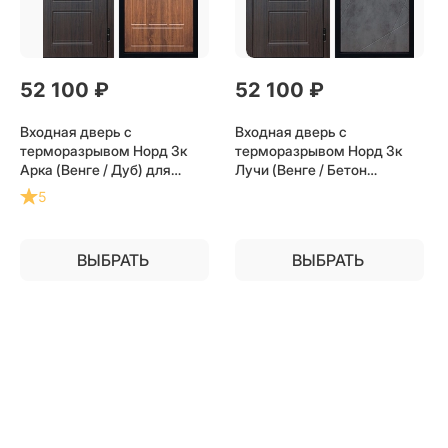
52 100
 ₽
52 100
 ₽
Входная дверь с
Входная дверь с
терморазрывом Норд 3к
терморазрывом Норд 3к
Арка (Венге / Дуб) для
Лучи (Венге / Бетон
частного загородного дома
темный) для частного
5
и дачи
загородного дома и дачи
ВЫБРАТЬ
ВЫБРАТЬ