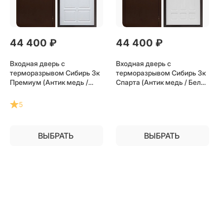
44 400
 ₽
44 400
 ₽
Входная дверь с
Входная дверь с
терморазрывом Сибирь 3к
терморазрывом Сибирь 3к
Премиум (Антик медь /
Спарта (Антик медь / Белое
Лиственница) для частного
дерево) для частного
загородного дома и дачи
загородного дома и дачи
5
ВЫБРАТЬ
ВЫБРАТЬ