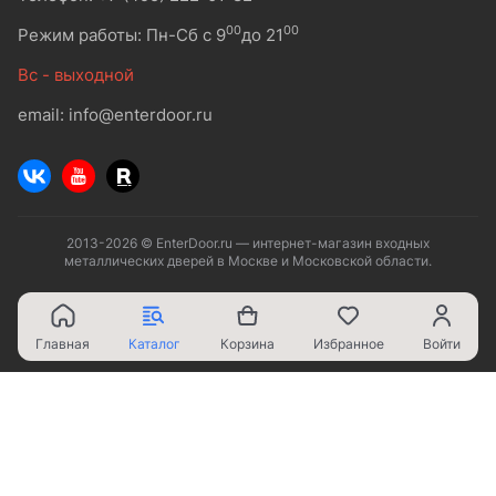
00
00
Режим работы: Пн-Сб с 9
до 21
Вс - выходной
email: info@enterdoor.ru
2013-2026 © EnterDoor.ru — интернет-магазин входных
металлических дверей в Москве и Московской области.
Главная
Каталог
Корзина
Избранное
Войти
Ваш город - Москва,
угадали?
ДА
НЕТ