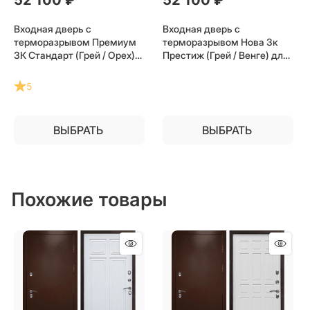
Входная дверь с
Входная дверь с
терморазрывом Премиум
терморазрывом Нова 3к
3К Стандарт (Грей / Орех)
Престиж (Грей / Венге) для
для частного загородного
частного загородного дома
дома и дачи
и дачи
5
ВЫБРАТЬ
ВЫБРАТЬ
Похожие товары