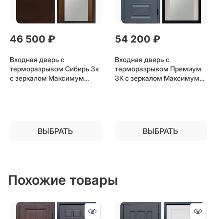
46 500
 ₽
54 200
 ₽
Входная дверь с
Входная дверь с
терморазрывом Сибирь 3к
терморазрывом Премиум
с зеркалом Максимум
3К с зеркалом Максимум
(Антик медь / Дуб) для
(Грей / Лиственница беж)
частного загородного дома
для частного загородного
и дачи
дома и дачи
ВЫБРАТЬ
ВЫБРАТЬ
Похожие товары