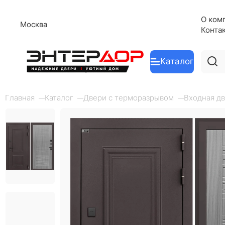
О ком
Москва
Конта
Каталог
Главная
Каталог
Двери с терморазрывом
Входная дв