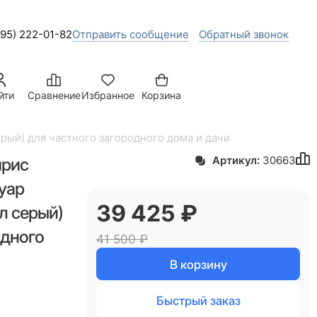
495) 222-01-82
Отправить сообщение
Обратный звонок
йти
Сравнение
Избранное
Корзина
рый) для частного загородного дома и дачи
ярис
Артикул:
30663
уар
39 425
 ₽
л серый)
одного
41 500
 ₽
В корзину
Быстрый заказ