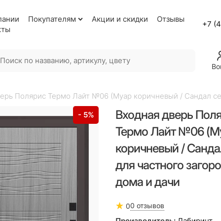
пании
Покупателям
Акции и скидки
Отзывы
+7 (
кты
Во
ерь Полярис Термо Лайт №06 (Муар коричневый / Сандал се
Входная дверь Пол
- 5%
Термо Лайт №06 (М
коричневый / Санда
для частного загор
дома и дачи
0 отзывов
0