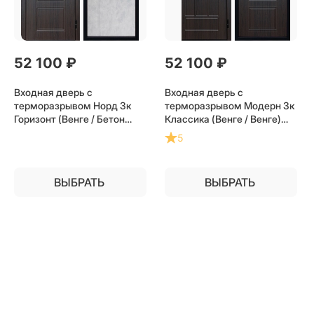
52 100
 ₽
52 100
 ₽
Входная дверь с
Входная дверь с
терморазрывом Норд 3к
терморазрывом Модерн 3к
Горизонт (Венге / Бетон
Классика (Венге / Венге)
светлый) для частного
для частного загородного
5
загородного дома и дачи
дома и дачи
ВЫБРАТЬ
ВЫБРАТЬ