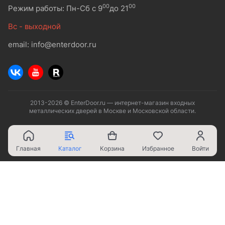
00
00
Режим работы: Пн-Сб с 9
до 21
Вс - выходной
email: info@enterdoor.ru
2013-2026 © EnterDoor.ru — интернет-магазин входных
металлических дверей в Москве и Московской области.
Главная
Каталог
Корзина
Избранное
Войти
Ваш город - Москва,
угадали?
ДА
НЕТ